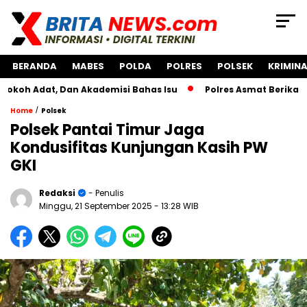
BERANDA
MABES
POLDA
POLRES
POLSEK
KRIMINA
t, Dan Akademisi Bahas Isu
Polres Asmat Berikan Bantuan
/
Home
Polsek
Polsek Pantai Timur Jaga
Kondusifitas Kunjungan Kasih PW
GKI
Redaksi
- Penulis
Minggu, 21 September 2025
- 13:28 WIB