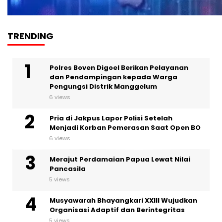
TRENDING
Polres Boven Digoel Berikan Pelayanan
dan Pendampingan kepada Warga
Pengungsi Distrik Manggelum
6 views
Pria di Jakpus Lapor Polisi Setelah
Menjadi Korban Pemerasan Saat Open BO
6 views
Merajut Perdamaian Papua Lewat Nilai
Pancasila
5 views
Musyawarah Bhayangkari XXIII Wujudkan
Organisasi Adaptif dan Berintegritas
5 views