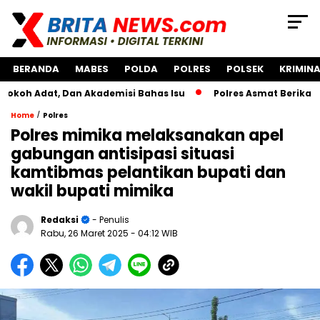
BERANDA
MABES
POLDA
POLRES
POLSEK
KRIMINA
t, Dan Akademisi Bahas Isu
Polres Asmat Berikan Bantuan
/
Home
Polres
Polres mimika melaksanakan apel
gabungan antisipasi situasi
kamtibmas pelantikan bupati dan
wakil bupati mimika
Redaksi
- Penulis
Rabu, 26 Maret 2025
- 04:12 WIB