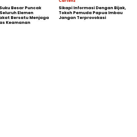
Cartenz
Suku Besar Puncak
Sikapi Informasi Dengan Bijak,
Seluruh Elemen
Tokoh Pemuda Papua Imbau
akat Bersatu Menjaga
Jangan Terprovokasi
itas Keamanan