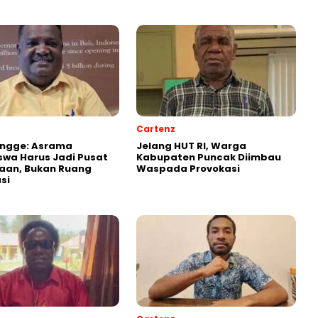
Cartenz
Ongge: Asrama
Jelang HUT RI, Warga
wa Harus Jadi Pusat
Kabupaten Puncak Diimbau
aan, Bukan Ruang
Waspada Provokasi
si