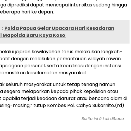
juga diprediksi dapat mencapai intensitas sedang hingga
eberapa hari ke depan.
:
Polda Papua Gelar Upacara Hari Kesadaran
di Mapolda Baru Koya Koso
elalui jajaran kewilayahan terus melakukan langkah-
sipatif dengan melakukan pemantauan wilayah rawan
apsiagaan personel, serta koordinasi dengan instansi
 memastikan keselamatan masyarakat.
ak seluruh masyarakat untuk tetap tenang namun
a segera melaporkan kepada pihak kepolisian atau
it apabila terjadi keadaan darurat atau bencana alam di
sing-masing,” tutup Kombes Pol. Cahyo Sukarnito.(rd)
Berita ini 9 kali dibaca