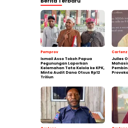
Berita Terbaru
Pemprov
Cartenz
Ismail Asso Tokoh Papua
Julles 
Pegunungan Laporkan
Mahasis
Kelemahan Tata Kelola ke KPK,
Pembin
Minta Audit Dana Otsus Rp12
Provoka
Triliun