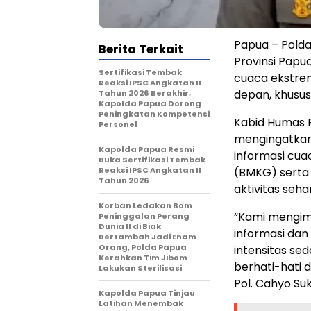
Papua – Pold
Berita Terkait
Provinsi Pap
Sertifikasi Tembak
cuaca ekstrem
Reaksi IPSC Angkatan II
depan, khusus
Tahun 2026 Berakhir,
Kapolda Papua Dorong
Peningkatan Kompetensi
Kabid Humas Po
Personel
mengingatkan
Kapolda Papua Resmi
informasi cuac
Buka Sertifikasi Tembak
Reaksi IPSC Angkatan II
(BMKG) serta
Tahun 2026
aktivitas sehar
Korban Ledakan Bom
“Kami mengim
Peninggalan Perang
Dunia II di Biak
informasi dan
Bertambah Jadi Enam
Orang, Polda Papua
intensitas sed
Kerahkan Tim Jibom
berhati-hati 
Lakukan Sterilisasi
Pol. Cahyo Suk
Kapolda Papua Tinjau
Latihan Menembak