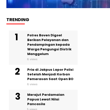
TRENDING
Polres Boven Digoel
Berikan Pelayanan dan
Pendampingan kepada
Warga Pengungsi Distrik
Manggelum
6 views
Pria di Jakpus Lapor Polisi
Setelah Menjadi Korban
Pemerasan Saat Open BO
6 views
Merajut Perdamaian
Papua Lewat Nilai
Pancasila
5 views