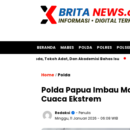
BERANDA
MABES
POLDA
POLRES
POLSE
rsama Bksda, Tokoh Adat, Dan Akademisi Bahas Isu
Polres 
Home
Polda
/
Polda Papua Imbau M
Cuaca Ekstrem
Redaksi
- Penulis
Minggu, 11 Januari 2026
- 06:08 WIB