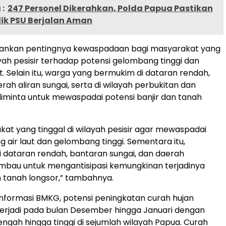
:
247 Personel Dikerahkan, Polda Papua Pastikan
lik PSU Berjalan Aman
kankan pentingnya kewaspadaan bagi masyarakat yang
ayah pesisir terhadap potensi gelombang tinggi dan
t. Selain itu, warga yang bermukim di dataran rendah,
ah aliran sungai, serta di wilayah perbukitan dan
minta untuk mewaspadai potensi banjir dan tanah
kat yang tinggal di wilayah pesisir agar mewaspadai
g air laut dan gelombang tinggi. Sementara itu,
 dataran rendah, bantaran sungai, dan daerah
imbau untuk mengantisipasi kemungkinan terjadinya
 tanah longsor,” tambahnya.
nformasi BMKG, potensi peningkatan curah hujan
terjadi pada bulan Desember hingga Januari dengan
ngah hingga tinggi di sejumlah wilayah Papua. Curah