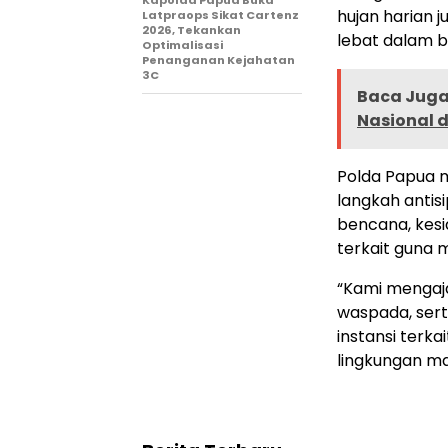
Kapolda Papua Buka
hujan harian 
Latpraops Sikat Cartenz
2026, Tekankan
lebat dalam b
Optimalisasi
Penanganan Kejahatan
3C
Baca Juga 
Nasional 
Polda Papua m
langkah anti
bencana, kesi
terkait guna
“Kami mengaj
waspada, sert
instansi terka
lingkungan ma