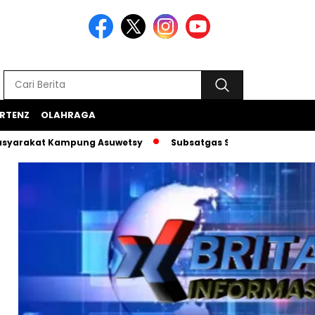
RTENZ
OLAHRAGA
t Kampung Asuwetsy
Subsatgas Si-Ipar Terus Konsisten Da