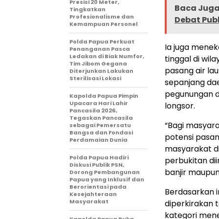
Presisi 20 Meter,
Baca Juga 
Tingkatkan
Profesionalisme dan
Debat Pub
Kemampuan Personel
Polda Papua Perkuat
Ia juga mene
Penanganan Pasca
Ledakan di Biak Numfor,
tinggal di wil
Tim Jibom Gegana
pasang air lau
Diterjunkan Lakukan
Sterilisasi Lokasi
sepanjang daer
pegunungan di
Kapolda Papua Pimpin
Upacara Hari Lahir
longsor.
Pancasila 2026,
Tegaskan Pancasila
“Bagi masyara
sebagai Pemersatu
Bangsa dan Fondasi
potensi pasan
Perdamaian Dunia
masyarakat di
Polda Papua Hadiri
perbukitan di
Diskusi Publik PSN,
banjir maupun
Dorong Pembangunan
Papua yang Inklusif dan
Berorientasi pada
Berdasarkan i
Kesejahteraan
Masyarakat
diperkirakan 
kategori mene