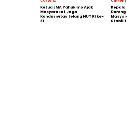
Cartenz
Cartenz
Ketua LMA Yahukimo Ajak
Kepala 
Masyarakat Jaga
Dorong 
Kondusivitas Jelang HUT RI ke-
Masyar
81
Stabil