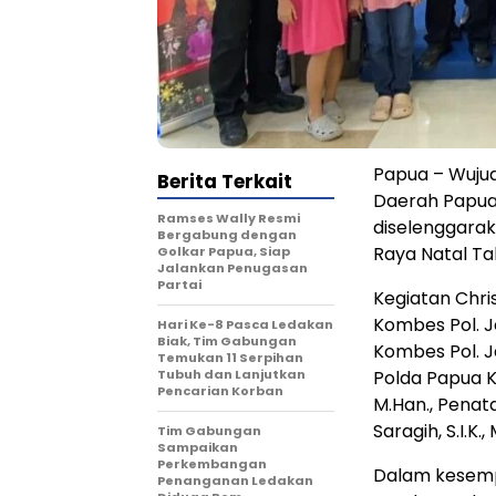
Papua – Wujud
Berita Terkait
Daerah Papua
Ramses Wally Resmi
diselenggara
Bergabung dengan
Raya Natal Ta
Golkar Papua, Siap
Jalankan Penugasan
Partai
Kegiatan Chris
Kombes Pol. Je
Hari Ke-8 Pasca Ledakan
Biak, Tim Gabungan
Kombes Pol. J
Temukan 11 Serpihan
Tubuh dan Lanjutkan
Polda Papua Ko
Pencarian Korban
M.Han., Penat
Saragih, S.I.K.
Tim Gabungan
Sampaikan
Perkembangan
Dalam kesempa
Penanganan Ledakan