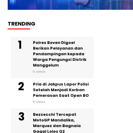
TRENDING
Polres Boven Digoel
Berikan Pelayanan dan
Pendampingan kepada
Warga Pengungsi Distrik
Manggelum
6 views
Pria di Jakpus Lapor Polisi
Setelah Menjadi Korban
Pemerasan Saat Open BO
6 views
Bezzecchi Tercepat
MotoGP Mandalika,
Marquez dan Bagnaia
Gagal Lolos Q2