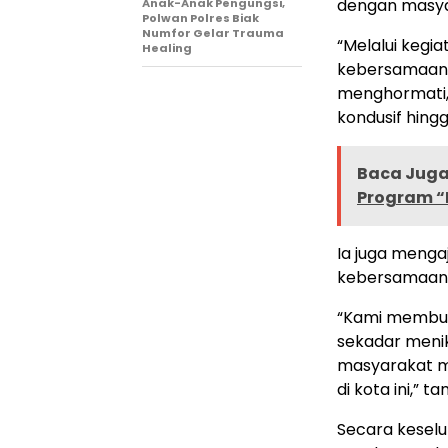
dengan masya
Anak-Anak Pengungsi,
Polwan Polres Biak
Numfor Gelar Trauma
“Melalui kegia
Healing
kebersamaan, 
menghormati,
kondusif hing
Baca Juga 
Program “
Ia juga menga
kebersamaan 
“Kami membuka
sekadar menik
masyarakat m
di kota ini,” 
Secara keselu