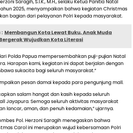
zoni Saragih, S.I.K., M.H., selaku Ketua Panitia Natal
Tahun 2025, menyampaikan bahwa kegiatan Christmas
an bagian dari pelayanan Polri kepada masyarakat.
:
Membangun Kota Lewat Buku, Anak Muda
Bergerak Wujudkan Kota Literasi
i dari Polda Papua mempersembahkan puji-pujian Natal
ura. Harapan kami, kegiatan ini dapat berjalan dengan
awa sukacita bagi seluruh masyarakat.”
ampaikan pesan damai kepada para pengunjung mall.
apkan salam hangat dan kasih kepada seluruh
ll Jayapura. Semoga seluruh aktivitas masyarakat
an lancar, aman, dan penuh kedamaian,” ujarnya.
 Kombes Pol. Herzoni Saragih menegaskan bahwa
stmas Carol ini merupakan wujud kebersamaan Polri