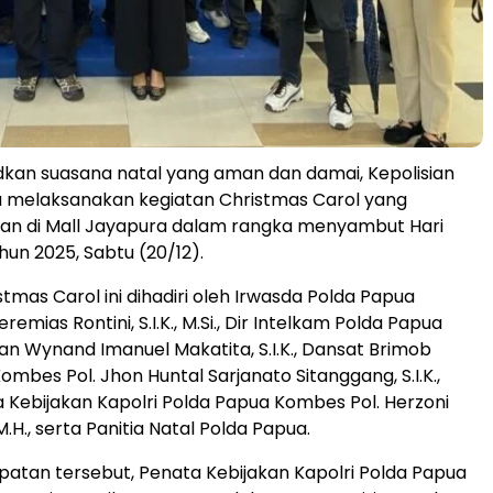
kan suasana natal yang aman dan damai, Kepolisian
 melaksanakan kegiatan Christmas Carol yang
kan di Mall Jayapura dalam rangka menyambut Hari
hun 2025, Sabtu (20/12).
tmas Carol ini dihadiri oleh Irwasda Polda Papua
remias Rontini, S.I.K., M.Si., Dir Intelkam Polda Papua
an Wynand Imanuel Makatita, S.I.K., Dansat Brimob
mbes Pol. Jhon Huntal Sarjanato Sitanggang, S.I.K.,
a Kebijakan Kapolri Polda Papua Kombes Pol. Herzoni
, M.H., serta Panitia Natal Polda Papua.
tan tersebut, Penata Kebijakan Kapolri Polda Papua