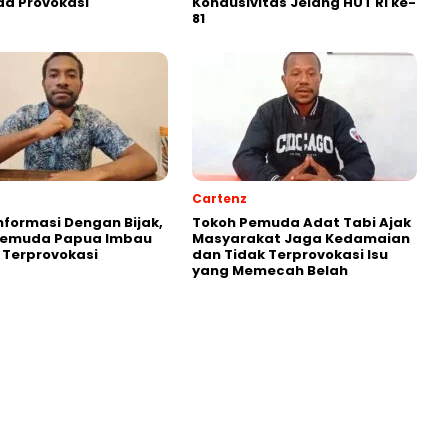
a Provokasi
Kondusivitas Jelang HUT RI ke-
81
Cartenz
Informasi Dengan Bijak,
Tokoh Pemuda Adat Tabi Ajak
Pemuda Papua Imbau
Masyarakat Jaga Kedamaian
 Terprovokasi
dan Tidak Terprovokasi Isu
yang Memecah Belah