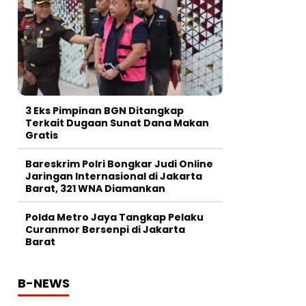
3 Eks Pimpinan BGN Ditangkap
Terkait Dugaan Sunat Dana Makan
Gratis
Bareskrim Polri Bongkar Judi Online
Jaringan Internasional di Jakarta
Barat, 321 WNA Diamankan
Polda Metro Jaya Tangkap Pelaku
Curanmor Bersenpi di Jakarta
Barat
B-NEWS