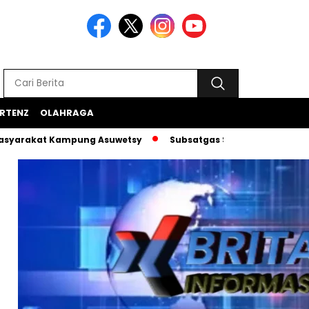
RTENZ
OLAHRAGA
at Kampung Asuwetsy
Subsatgas Si-Ipar Terus Konsisten D