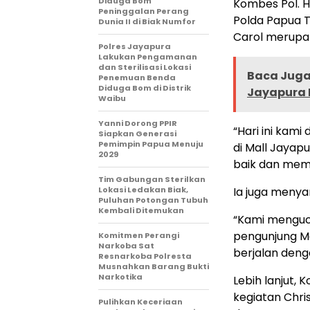
Diduga Bom
Kombes Pol. Her
Peninggalan Perang
Polda Papua 
Dunia II di Biak Numfor
Carol merupak
Polres Jayapura
Lakukan Pengamanan
dan Sterilisasi Lokasi
Baca Juga 
Penemuan Benda
Diduga Bom di Distrik
Jayapura 
Waibu
Yanni Dorong PPIR
“Hari ini kam
Siapkan Generasi
Pemimpin Papua Menuju
di Mall Jayap
2029
baik dan memb
Tim Gabungan Sterilkan
Lokasi Ledakan Biak,
Ia juga meny
Puluhan Potongan Tubuh
Kembali Ditemukan
“Kami menguc
pengunjung Ma
Komitmen Perangi
Narkoba Sat
berjalan deng
Resnarkoba Polresta
Musnahkan Barang Bukti
Narkotika
Lebih lanjut,
kegiatan Chri
Pulihkan Keceriaan