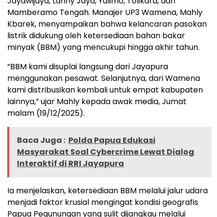
Jayawijaya, Lanny Jaya, Yalimo, Tolikara, dan
Mamberamo Tengah. Manajer UP3 Wamena, Mahly
Kbarek, menyampaikan bahwa kelancaran pasokan
listrik didukung oleh ketersediaan bahan bakar
minyak (BBM) yang mencukupi hingga akhir tahun.
“BBM kami disuplai langsung dari Jayapura
menggunakan pesawat. Selanjutnya, dari Wamena
kami distribusikan kembali untuk empat kabupaten
lainnya,” ujar Mahly kepada awak media, Jumat
malam (19/12/2025).
Baca Juga :
Polda Papua Edukasi
Masyarakat Soal Cybercrime Lewat Dialog
Interaktif di RRI Jayapura
Ia menjelaskan, ketersediaan BBM melalui jalur udara
menjadi faktor krusial mengingat kondisi geografis
Papua Pegunungan yang sulit dijangkau melalui