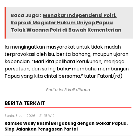
Baca Juga :
Menakar Independensi Polri,
Kaprodi Magister Hukum Uniyap Papua
Tolak Wacana Polri di Bawah Kementerian
Ia mengingatkan masyarakat untuk tidak mudah
terprovokasi oleh isu, berita bohong, maupun ujaran
kebencian. “Mari kita pelihara kerukunan, menjaga
persatuan, dan saling bahu-membahu membangun
Papua yang kita cintai bersama,” tutur Fatoni.(rd)
Berita ini 3 kali dibaca
BERITA TERKAIT
Senin, 8 Juni 2026 - 21:45 WIB
Ramses Wally Resmi Bergabung dengan Golkar Papua,
Siap Jalankan Penugasan Partai