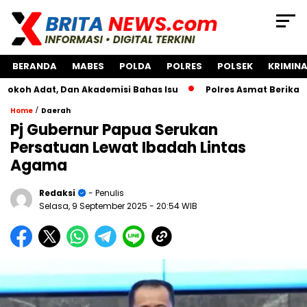
BERANDA
MABES
POLDA
POLRES
POLSEK
KRIMINA
t, Dan Akademisi Bahas Isu
Polres Asmat Berikan Bantua
/
Home
Daerah
Pj Gubernur Papua Serukan
Persatuan Lewat Ibadah Lintas
Agama
Redaksi
- Penulis
Selasa, 9 September 2025
- 20:54 WIB