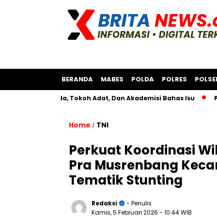
BERANDA
MABES
POLDA
POLRES
POLSE
sama Bksda, Tokoh Adat, Dan Akademisi Bahas Isu
Polres As
Home
TNI
/
Perkuat Koordinasi Wi
Pra Musrenbang Keca
Tematik Stunting
Redaksi
- Penulis
Kamis, 5 Februari 2026
- 10:44 WIB