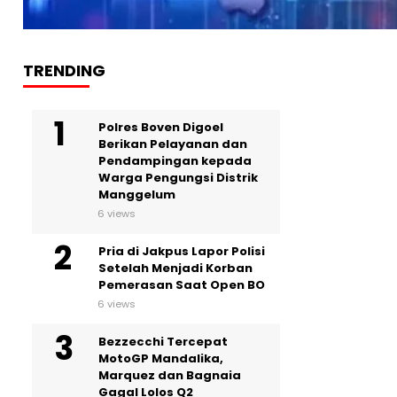
TRENDING
Polres Boven Digoel
Berikan Pelayanan dan
Pendampingan kepada
Warga Pengungsi Distrik
Manggelum
6 views
Pria di Jakpus Lapor Polisi
Setelah Menjadi Korban
Pemerasan Saat Open BO
6 views
Bezzecchi Tercepat
MotoGP Mandalika,
Marquez dan Bagnaia
Gagal Lolos Q2