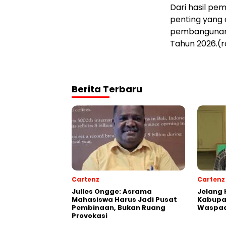
Dari hasil pe
penting yang
pembangunan 
Tahun 2026.(r
Berita Terbaru
Cartenz
Cartenz
Julles Ongge: Asrama
Jelang 
Mahasiswa Harus Jadi Pusat
Kabupa
Pembinaan, Bukan Ruang
Waspad
Provokasi