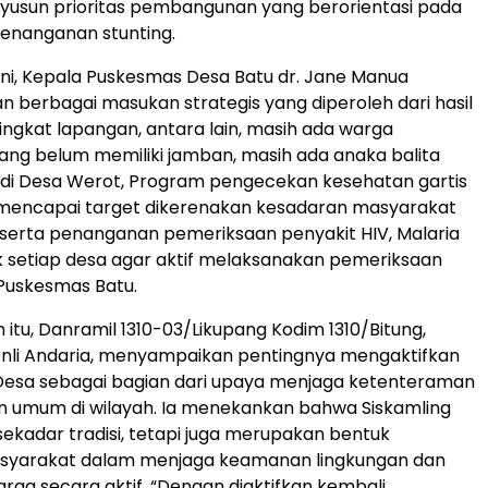
yusun prioritas pembangunan yang berorientasi pada
enanganan stunting.
ni, Kepala Puskesmas Desa Batu dr. Jane Manua
berbagai masukan strategis yang diperoleh dari hasil
i tingkat lapangan, antara lain, masih ada warga
ng belum memiliki jamban, masih ada anaka balita
 di Desa Werot, Program pengecekan kesehatan gartis
mencapai target dikerenakan kesadaran masyarakat
serta penanganan pemeriksaan penyakit HIV, Malaria
 setiap desa agar aktif melaksanakan pemeriksaan
i Puskesmas Batu.
itu, Danramil 1310-03/Likupang Kodim 1310/Bitung,
enli Andaria, menyampaikan pentingnya mengaktifkan
 Desa sebagai bagian dari upaya menjaga ketenteraman
n umum di wilayah. Ia menekankan bahwa Siskamling
ekadar tradisi, tetapi juga merupakan bentuk
masyarakat dalam menjaga keamanan lingkungan dan
rga secara aktif. “Dengan diaktifkan kembali