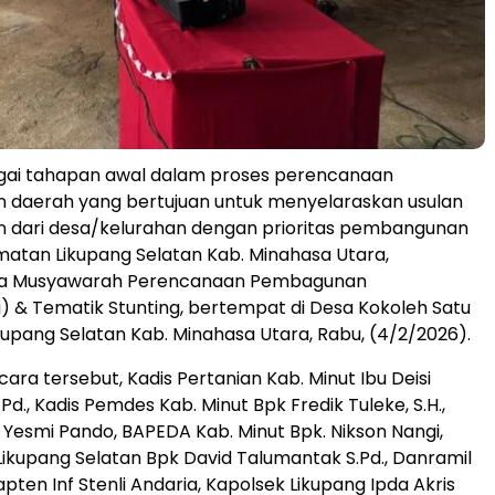
agai tahapan awal dalam proses perencanaan
daerah yang bertujuan untuk menyelaraskan usulan
dari desa/kelurahan dengan prioritas pembangunan
atan Likupang Selatan Kab. Minahasa Utara,
ra Musyawarah Perencanaan Pembagunan
& Tematik Stunting, bertempat di Desa Kokoleh Satu
ikupang Selatan Kab. Minahasa Utara, Rabu, (4/2/2026).
ara tersebut, Kadis Pertanian Kab. Minut Ibu Deisi
Pd., Kadis Pemdes Kab. Minut Bpk Fredik Tuleke, S.H.,
Yesmi Pando, BAPEDA Kab. Minut Bpk. Nikson Nangi,
Likupang Selatan Bpk David Talumantak S.Pd., Danramil
pten Inf Stenli Andaria, Kapolsek Likupang Ipda Akris