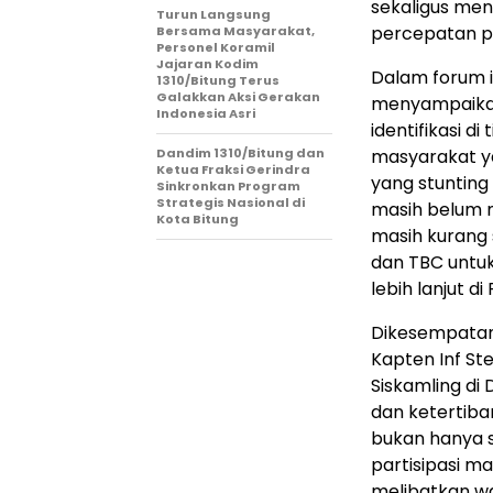
sekaligus men
Turun Langsung
percepatan p
Bersama Masyarakat,
Personel Koramil
Jajaran Kodim
Dalam forum i
1310/Bitung Terus
Galakkan Aksi Gerakan
menyampaikan 
Indonesia Asri
identifikasi d
Dandim 1310/Bitung dan
masyarakat ya
Ketua Fraksi Gerindra
yang stunting
Sinkronkan Program
Strategis Nasional di
masih belum 
Kota Bitung
masih kurang 
dan TBC untuk
lebih lanjut d
Dikesempatan 
Kapten Inf St
Siskamling di
dan ketertiba
bukan hanya s
partisipasi 
melibatkan wa