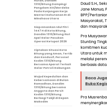
Hutan, Dandim
Daud S.H., Sek
1310/Bitung Dampingi
Pangdam XIII/Merdeka
Jane Manua, P
Pada Kunjungan Kerja
BPP/Pertanian
Menteri Kehutanan RI di
Minahasa Utara
Masyarakat, 
dan masyarak
Siap Amankan Idul Fitri
1447 H di Kota Bitung,
Dandim 1310/Bitung Ikut
Pra Musyawa
Apel Gelar Pasukan
Stunting Ting
Operasi Ketupat 2026
komitmen kua
Ciptakan Situasi Kota
Utara untuk m
Bitung yang Aman, Tertib
dan Kondusif, Personel
melalui pere
Kodim 1310/Bitung
berbasis data
Bersama Aparat Terkait
Gelar Patroli Gabungan
Wujud Kepedulian dan
Baca Juga 
Kebersamaan di Bulan
Buka Kegi
Ramadhan, Dandim
1310/Bitung bersama
Anggota dan Persit
Kodim 1310/Bitung
Pra Musrenban
Berbagi Takjil di Depan
Makodim
menyinergika