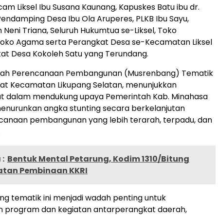
cam Liksel Ibu Susana Kaunang, Kapuskes Batu ibu dr.
endamping Desa Ibu Ola Aruperes, PLKB Ibu Sayu,
 Neni Triana, Seluruh Hukumtua se-Liksel, Toko
Toko Agama serta Perangkat Desa se-Kecamatan Liksel
at Desa Kokoleh Satu yang Terundang.
rah Perencanaan Pembangunan (Musrenbang) Tematik
kat Kecamatan Likupang Selatan, menunjukkan
t dalam mendukung upaya Pemerintah Kab. Minahasa
enurunkan angka stunting secara berkelanjutan
ncanaan pembangunan yang lebih terarah, terpadu, dan
.
:
Bentuk Mental Petarung, Kodim 1310/Bitung
atan Pembinaan KKRI
g tematik ini menjadi wadah penting untuk
n program dan kegiatan antarperangkat daerah,