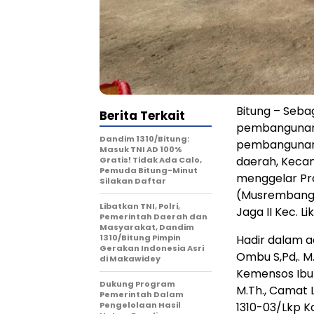
Bitung – Seb
Berita Terkait
pembangunan 
Dandim 1310/Bitung:
pembangunan 
Masuk TNI AD 100%
daerah, Kecam
Gratis! Tidak Ada Calo,
Pemuda Bitung-Minut
menggelar P
Silakan Daftar
(Musrembang) 
Libatkan TNI, Polri,
Jaga II Kec. L
Pemerintah Daerah dan
Masyarakat, Dandim
1310/Bitung Pimpin
Hadir dalam ac
Gerakan Indonesia Asri
Ombu S,Pd,. M.
di Makawidey
Kemensos Ibu 
Dukung Program
M.Th., Camat 
Pemerintah Dalam
Pengelolaan Hasil
1310-03/Lkp Ka