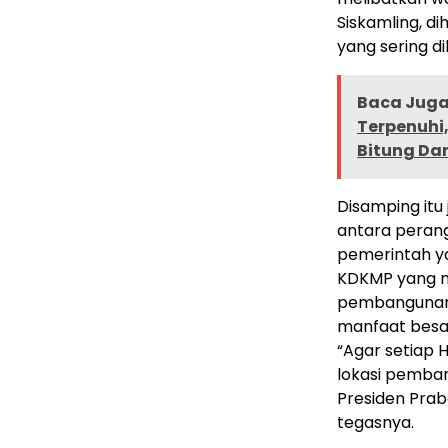
Siskamling, 
yang sering d
Baca Juga 
Terpenuhi
Bitung Da
Disamping itu
antara peran
pemerintah y
KDKMP yang me
pembangunan 
manfaat besa
“Agar setiap
lokasi pemba
Presiden Pra
tegasnya.