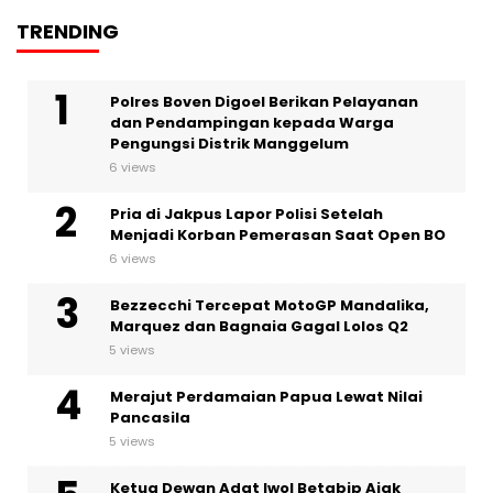
TRENDING
Polres Boven Digoel Berikan Pelayanan
dan Pendampingan kepada Warga
Pengungsi Distrik Manggelum
6 views
Pria di Jakpus Lapor Polisi Setelah
Menjadi Korban Pemerasan Saat Open BO
6 views
Bezzecchi Tercepat MotoGP Mandalika,
Marquez dan Bagnaia Gagal Lolos Q2
5 views
Merajut Perdamaian Papua Lewat Nilai
Pancasila
5 views
Ketua Dewan Adat Iwol Betabip Ajak