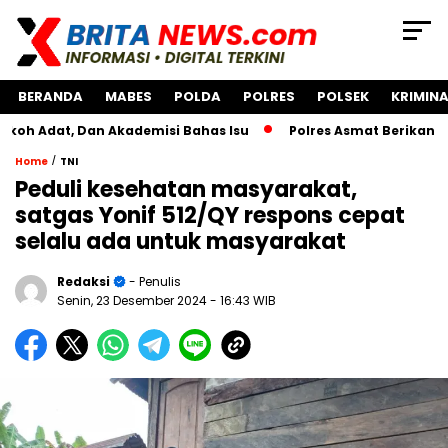
BERANDA
MABES
POLDA
POLRES
POLSEK
KRIMINA
, Dan Akademisi Bahas Isu
Polres Asmat Berikan Bantuan 
/
Home
TNI
Peduli kesehatan masyarakat,
satgas Yonif 512/QY respons cepat
selalu ada untuk masyarakat
Redaksi
- Penulis
Senin, 23 Desember 2024
- 16:43 WIB