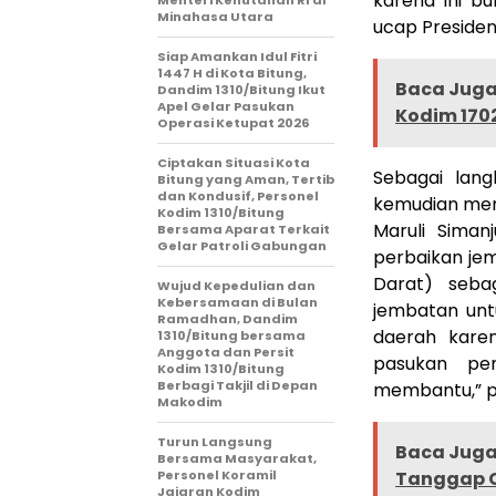
karena ini bu
Minahasa Utara
ucap Presiden 
Siap Amankan Idul Fitri
1447 H di Kota Bitung,
Baca Juga 
Dandim 1310/Bitung Ikut
Apel Gelar Pasukan
Kodim 1702
Operasi Ketupat 2026
Ciptakan Situasi Kota
Sebagai lang
Bitung yang Aman, Tertib
dan Kondusif, Personel
kemudian men
Kodim 1310/Bitung
Maruli Sima
Bersama Aparat Terkait
Gelar Patroli Gabungan
perbaikan jem
Darat) seba
Wujud Kepedulian dan
Kebersamaan di Bulan
jembatan un
Ramadhan, Dandim
daerah karen
1310/Bitung bersama
Anggota dan Persit
pasukan pem
Kodim 1310/Bitung
Berbagi Takjil di Depan
membantu,” p
Makodim
Turun Langsung
Baca Juga 
Bersama Masyarakat,
Personel Koramil
Tanggap C
Jajaran Kodim