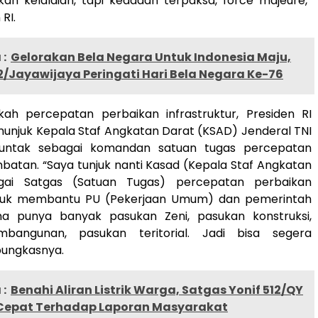
kan kelalaian, tapi keadaan terpaksa, force majeure,”
RI.
:
Gelorakan Bela Negara Untuk Indonesia Maju,
/Jayawijaya Peringati Hari Bela Negara Ke-76
kah percepatan perbaikan infrastruktur, Presiden RI
unjuk Kepala Staf Angkatan Darat (KSAD) Jenderal TNI
njuntak sebagai komandan satuan tugas percepatan
batan. “Saya tunjuk nanti Kasad (Kepala Staf Angkatan
gai Satgas (Satuan Tugas) percepatan perbaikan
tuk membantu PU (Pekerjaan Umum) dan pemerintah
a punya banyak pasukan Zeni, pasukan konstruksi,
bangunan, pasukan teritorial. Jadi bisa segera
ungkasnya.
:
Benahi Aliran Listrik Warga, Satgas Yonif 512/QY
epat Terhadap Laporan Masyarakat