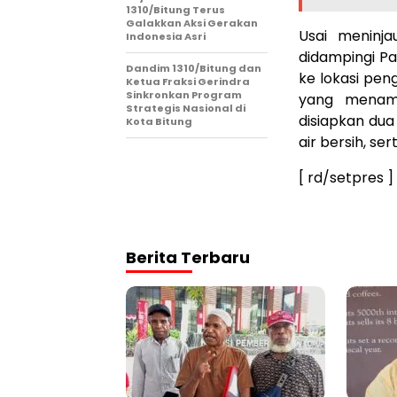
1310/Bitung Terus
Galakkan Aksi Gerakan
Usai meninj
Indonesia Asri
didampingi P
Dandim 1310/Bitung dan
ke lokasi pe
Ketua Fraksi Gerindra
Sinkronkan Program
yang menamp
Strategis Nasional di
disiapkan du
Kota Bitung
air bersih, se
[ rd/setpres ]
Berita Terbaru