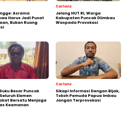
Cartenz
Ongge: Asrama
Jelang HUT RI, Warga
wa Harus Jadi Pusat
Kabupaten Puncak Diimbau
aan, Bukan Ruang
Waspada Provokasi
si
Cartenz
Suku Besar Puncak
Sikapi Informasi Dengan Bijak,
Seluruh Elemen
Tokoh Pemuda Papua Imbau
akat Bersatu Menjaga
Jangan Terprovokasi
itas Keamanan