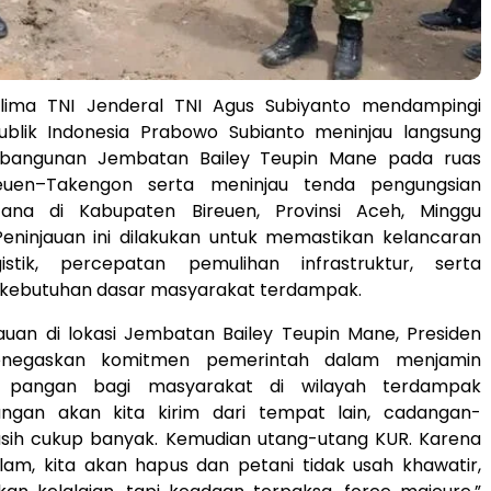
lima TNI Jenderal TNI Agus Subiyanto mendampingi
ublik Indonesia Prabowo Subianto meninjau langsung
bangunan Jembatan Bailey Teupin Mane pada ruas
ireuen–Takengon serta meninjau tenda pengungsian
ana di Kabupaten Bireuen, Provinsi Aceh, Minggu
Peninjauan ini dilakukan untuk memastikan kelancaran
ogistik, percepatan pemulihan infrastruktur, serta
 kebutuhan dasar masyarakat terdampak.
auan di lokasi Jembatan Bailey Teupin Mane, Presiden
negaskan komitmen pemerintah dalam menjamin
n pangan bagi masyarakat di wilayah terdampak
ngan akan kita kirim dari tempat lain, cadangan-
ih cukup banyak. Kemudian utang-utang KUR. Karena
lam, kita akan hapus dan petani tidak usah khawatir,