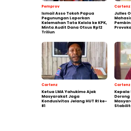
Pemprov
Cartenz
Ismail Asso Tokoh Papua
Julles 
Pegunungan Laporkan
Mahasis
Kelemahan Tata Kelola ke KPK,
Pembin
Minta Audit Dana Otsus Rp12
Provoka
Triliun
Cartenz
Cartenz
Ketua LMA Yahukimo Ajak
Kepala 
Masyarakat Jaga
Dorong 
Kondusivitas Jelang HUT RI ke-
Masyar
81
Stabil