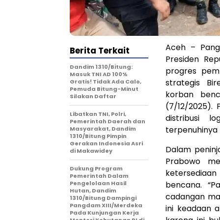
Aceh – Pang
Berita Terkait
Presiden Rep
Dandim 1310/Bitung:
progres pem
Masuk TNI AD 100%
strategis B
Gratis! Tidak Ada Calo,
Pemuda Bitung-Minut
korban benc
Silakan Daftar
(7/12/2025). 
Libatkan TNI, Polri,
distribusi l
Pemerintah Daerah dan
terpenuhinya
Masyarakat, Dandim
1310/Bitung Pimpin
Gerakan Indonesia Asri
Dalam peninj
di Makawidey
Prabowo me
Dukung Program
ketersediaa
Pemerintah Dalam
Pengelolaan Hasil
bencana. “Pa
Hutan, Dandim
cadangan mas
1310/Bitung Dampingi
Pangdam XIII/Merdeka
ini keadaan a
Pada Kunjungan Kerja
Menteri Kehutanan RI di