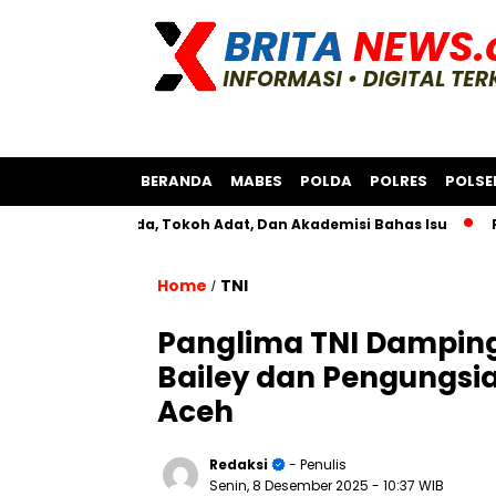
BERANDA
MABES
POLDA
POLRES
POLSE
sama Bksda, Tokoh Adat, Dan Akademisi Bahas Isu
Polres A
Home
TNI
/
Panglima TNI Dampingi
Bailey dan Pengungsia
Aceh
Redaksi
- Penulis
Senin, 8 Desember 2025
- 10:37 WIB