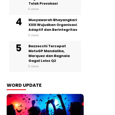
Tolak Provokasi
5 views
Musyawarah Bhayangkari
XXIII Wujudkan Organisasi
Adaptif dan Berintegritas
5 views
Bezzecchi Tercepat
MotoGP Mandalika,
Marquez dan Bagnaia
Gagal Lolos Q2
5 views
WORD UPDATE