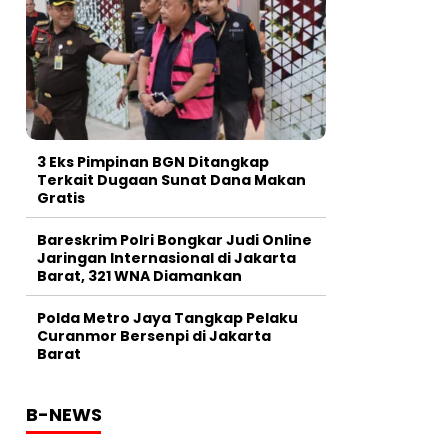
3 Eks Pimpinan BGN Ditangkap
Terkait Dugaan Sunat Dana Makan
Gratis
Bareskrim Polri Bongkar Judi Online
Jaringan Internasional di Jakarta
Barat, 321 WNA Diamankan
Polda Metro Jaya Tangkap Pelaku
Curanmor Bersenpi di Jakarta
Barat
B-NEWS