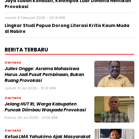
Jaya Sudah Kondusif, Kelompok Luar Diminta Hentikan
Provokasi
Jumat, 6 Februari 2026 - 20:14 WIB
Lingkar Studi Papua Dorong Literasi Kritis Kaum Muda
di Nabire
BERITA TERBARU
Cartenz
Julles Ongge: Asrama Mahasiswa
Harus Jadi Pusat Pembinaan, Bukan
Ruang Provokasi
Jumat, 31 Jul 2026 - 15:10 WIB
Cartenz
Jelang HUT RI, Warga Kabupaten
Puncak Diimbau Waspada Provokasi
Kamis, 30 Jul 2026 - 21:28 WIB
Cartenz
Ketua LMA Yahukimo Ajak Masyarakat