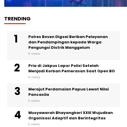
TRENDING
Polres Boven Digoel Berikan Pelayanan
dan Pendampingan kepada Warga
Pengungsi Distrik Manggelum
6 views
Pria di Jakpus Lapor Polisi Setelah
Menjadi Korban Pemerasan Saat Open BO
6 views
Merajut Perdamaian Papua Lewat Nilai
Pancasila
5 views
Musyawarah Bhayangkari XXIII Wujudkan
Organisasi Adaptif dan Berintegritas
5 views