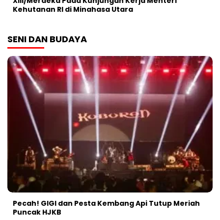
XIII/Merdeka Pada Kunjungan Kerja Menteri
Kehutanan RI di Minahasa Utara
SENI DAN BUDAYA
Pecah! GIGI dan Pesta Kembang Api Tutup Meriah
Puncak HJKB