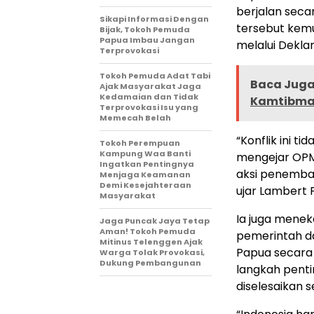
berjalan secar
Sikapi Informasi Dengan
tersebut kemu
Bijak, Tokoh Pemuda
Papua Imbau Jangan
melalui Deklara
Terprovokasi
Tokoh Pemuda Adat Tabi
Baca Juga 
Ajak Masyarakat Jaga
Kedamaian dan Tidak
Kamtibmas
Terprovokasi Isu yang
Memecah Belah
“Konflik ini t
Tokoh Perempuan
Kampung Waa Banti
mengejar OPM,
Ingatkan Pentingnya
aksi penembak
Menjaga Keamanan
Demi Kesejahteraan
ujar Lambert P
Masyarakat
Ia juga mene
Jaga Puncak Jaya Tetap
Aman! Tokoh Pemuda
pemerintah da
Mitinus Telenggen Ajak
Papua secara 
Warga Tolak Provokasi,
Dukung Pembangunan
langkah penti
diselesaikan s