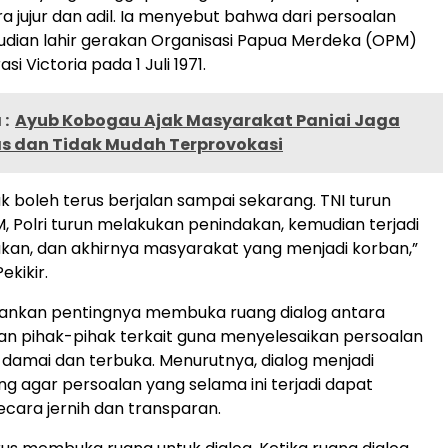
a jujur dan adil. Ia menyebut bahwa dari persoalan
dian lahir gerakan Organisasi Papua Merdeka (OPM)
si Victoria pada 1 Juli 1971.
:
Ayub Kobogau Ajak Masyarakat Paniai Jaga
 dan Tidak Mudah Terprovokasi
idak boleh terus berjalan sampai sekarang. TNI turun
 Polri turun melakukan penindakan, kemudian terjadi
an, dan akhirnya masyarakat yang menjadi korban,”
ekikir.
kankan pentingnya membuka ruang dialog antara
n pihak-pihak terkait guna menyelesaikan persoalan
damai dan terbuka. Menurutnya, dialog menjadi
ng agar persoalan yang selama ini terjadi dapat
ecara jernih dan transparan.