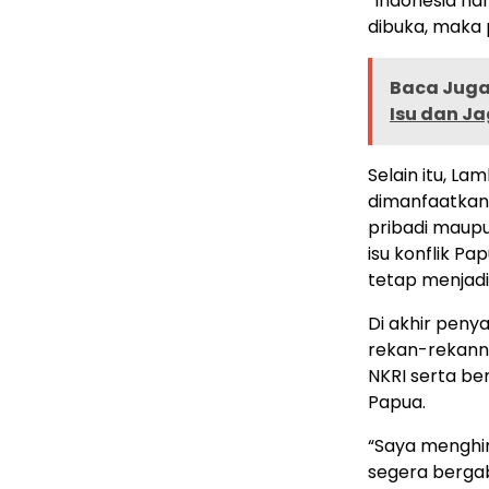
“Indonesia ha
dibuka, maka p
Baca Juga 
Isu dan Ja
Selain itu, L
dimanfaatkan 
pribadi maupu
isu konflik P
tetap menjadi
Di akhir pen
rekan-rekanny
NKRI serta b
Papua.
“Saya menghi
segera bergab