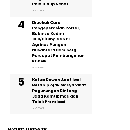
Pola Hidup Sehat
5 views
Dibekali Cara
Pengoperasian Portal,
Babinsa Kodim
1310/Bitung dan PT
Agrinas Pangan
Nusantara Bersinergi
Percepat Pembangunan
KDKMP
5 views
Ketua Dewan Adat Iwol
Betabip Ajak Masyarakat
Pegunungan Bintang
Jaga Kamtibmas dan
Tolak Provokasi
5 views
WORD UPDATE