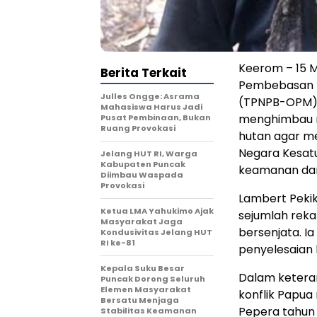
Keerom – 15 M
Berita Terkait
Pembebasan N
Julles Ongge: Asrama
(TPNPB-OPM) 
Mahasiswa Harus Jadi
menghimbau r
Pusat Pembinaan, Bukan
Ruang Provokasi
hutan agar m
Negara Kesatu
Jelang HUT RI, Warga
Kabupaten Puncak
keamanan dan
Diimbau Waspada
Provokasi
Lambert Pekik
Ketua LMA Yahukimo Ajak
sejumlah rek
Masyarakat Jaga
bersenjata. 
Kondusivitas Jelang HUT
RI ke-81
penyelesaian 
Kepala Suku Besar
Dalam ketera
Puncak Dorong Seluruh
Elemen Masyarakat
konflik Papu
Bersatu Menjaga
Pepera tahun
Stabilitas Keamanan