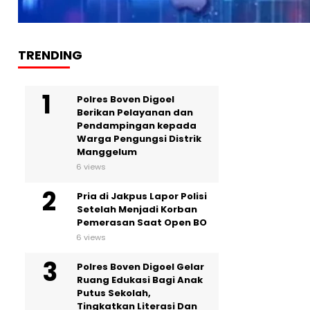
TRENDING
Polres Boven Digoel
Berikan Pelayanan dan
Pendampingan kepada
Warga Pengungsi Distrik
Manggelum
6 views
Pria di Jakpus Lapor Polisi
Setelah Menjadi Korban
Pemerasan Saat Open BO
6 views
Polres Boven Digoel Gelar
Ruang Edukasi Bagi Anak
Putus Sekolah,
Tingkatkan Literasi Dan