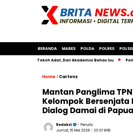
BERANDA
MABES
POLDA
POLRES
POLSE
a Bksda, Tokoh Adat, Dan Akademisi Bahas Isu
Polres Asma
Home
Cartenz
/
Mantan Panglima TPNP
Kelompok Bersenjata 
Dialog Damai di Papu
Redaksi
- Penulis
Jumat, 15 Mei 2026
- 20:01 WIB