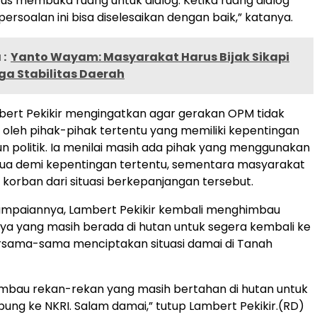
rus membuka ruang untuk dialog. Ketika ruang dialog
ersoalan ini bisa diselesaikan dengan baik,” katanya.
:
Yanto Wayam: Masyarakat Harus Bijak Sikapi
ga Stabilitas Daerah
ambert Pekikir mengingatkan agar gerakan OPM tidak
oleh pihak-pihak tertentu yang memiliki kepentingan
n politik. Ia menilai masih ada pihak yang menggunakan
apua demi kepentingan tertentu, sementara masyarakat
 korban dari situasi berkepanjangan tersebut.
yampaiannya, Lambert Pekikir kembali menghimbau
a yang masih berada di hutan untuk segera kembali ke
ersama-sama menciptakan situasi damai di Tanah
mbau rekan-rekan yang masih bertahan di hutan untuk
ung ke NKRI. Salam damai,” tutup Lambert Pekikir.(RD)