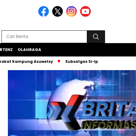
RTENZ
OLAHRAGA
mpung Asuwetsy
Subsatgas Si-Ipar Terus Konsisten Dampin