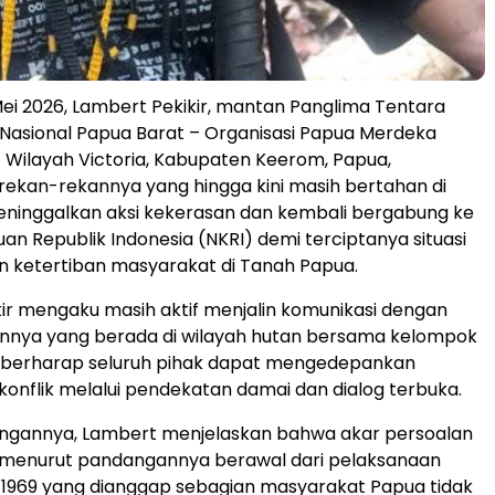
ei 2026, Lambert Pekikir, mantan Panglima Tentara
asional Papua Barat – Organisasi Papua Merdeka
Wilayah Victoria, Kabupaten Keerom, Papua,
ekan-rekannya yang hingga kini masih bertahan di
eninggalkan aksi kekerasan dan kembali bergabung ke
an Republik Indonesia (NKRI) demi terciptanya situasi
 ketertiban masyarakat di Tanah Papua.
ir mengaku masih aktif menjalin komunikasi dengan
annya yang berada di wilayah hutan bersama kelompok
Ia berharap seluruh pihak dapat mengedepankan
konflik melalui pendekatan damai dan dialog terbuka.
ngannya, Lambert menjelaskan bahwa akar persoalan
a menurut pandangannya berawal dari pelaksanaan
 1969 yang dianggap sebagian masyarakat Papua tidak