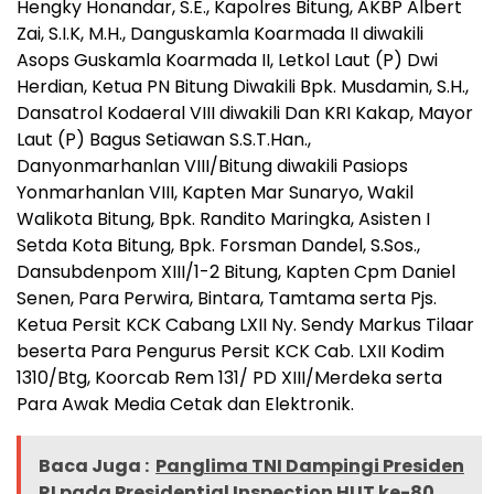
Hengky Honandar, S.E., Kapolres Bitung, AKBP Albert
Zai, S.I.K, M.H., Danguskamla Koarmada II diwakili
Asops Guskamla Koarmada II, Letkol Laut (P) Dwi
Herdian, Ketua PN Bitung Diwakili Bpk. Musdamin, S.H.,
Dansatrol Kodaeral VIII diwakili Dan KRI Kakap, Mayor
Laut (P) Bagus Setiawan S.S.T.Han.,
Danyonmarhanlan VIII/Bitung diwakili Pasiops
Yonmarhanlan VIII, Kapten Mar Sunaryo, Wakil
Walikota Bitung, Bpk. Randito Maringka, Asisten I
Setda Kota Bitung, Bpk. Forsman Dandel, S.Sos.,
Dansubdenpom XIII/1-2 Bitung, Kapten Cpm Daniel
Senen, Para Perwira, Bintara, Tamtama serta Pjs.
Ketua Persit KCK Cabang LXII Ny. Sendy Markus Tilaar
beserta Para Pengurus Persit KCK Cab. LXII Kodim
1310/Btg, Koorcab Rem 131/ PD XIII/Merdeka serta
Para Awak Media Cetak dan Elektronik.
Baca Juga :
Panglima TNI Dampingi Presiden
RI pada Presidential Inspection HUT ke-80