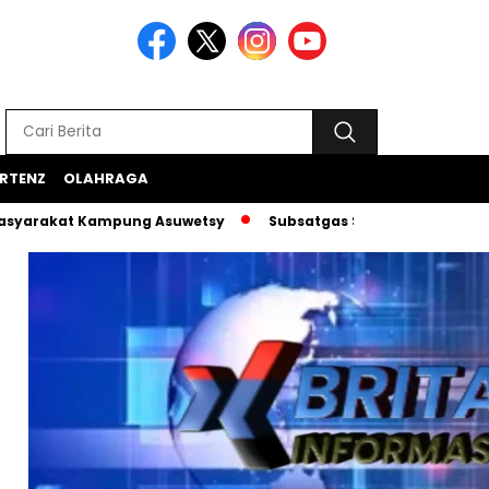
RTENZ
OLAHRAGA
t Kampung Asuwetsy
Subsatgas Si-Ipar Terus Konsisten Da