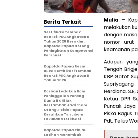
Mulia
– Kapol
Berita Terkait
melakukan ku
Sertifikasi Tembak
dengan masa 
Reaksi IPSC Angkatan II
nomor urut 2
Tahun 2026 Berakhir,
Kapolda Papua Dorong
keamanan pasc
Peningkatan Kompetensi
Personel
Adapun yang
Kapolda Papua Resmi
Tengah Brigje
Buka Sertifikasi Tembak
Reaksi IPSC Angkatan II
KBP Gatot Sup
Tahun 2026
Supriyagung,
Herdiana, S.E, 
Korban Ledakan Bom
Peninggalan Perang
Ketua DPR Se
Dunia II di Biak
Bertambah Jadi Enam
Puncak Jaya AK
Orang, Polda Papua
Piska Bagus T
Kerahkan Tim Jibom
Lakukan Sterilisasi
Pdt. Telius Wo
Kapolda Papua Tinjau
Latihan Menembak