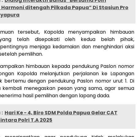
:
Dialog Interaktif Bahas “Bersama Polri
Harmoni ditengah Pilkada Papua” Di Stasiun Pro
Jayapura
muan tersebut, Kapolda menyampaikan himbauan
ang telah disepakati oleh kedua belah pihak,
entingnya menjaga kedamaian dan menghindari aksi
setelah pemilihan.
yampaikan himbauan kepada pendukung Paslon nomor
ongan Kapolda melanjutkan perjalanan ke Lapangan
 bertemu dengan pendukung Paslon nomor urut 1. Di
a kembali menegaskan pesan yang sama, agar semua
enerima hasil pemilihan dengan lapang dada.
:
Hari Ke - 4, Biro SDM Polda Papua Gelar CAT
intara Polri T.A 2025