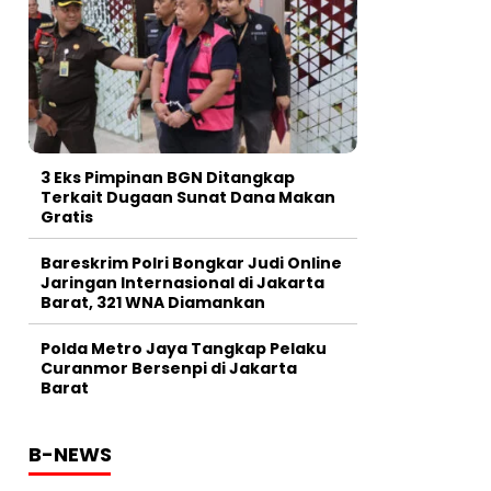
3 Eks Pimpinan BGN Ditangkap
Terkait Dugaan Sunat Dana Makan
Gratis
Bareskrim Polri Bongkar Judi Online
Jaringan Internasional di Jakarta
Barat, 321 WNA Diamankan
Polda Metro Jaya Tangkap Pelaku
Curanmor Bersenpi di Jakarta
Barat
B-NEWS