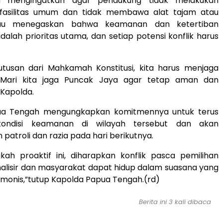
a mengingatkan agar pendukung tidak melakukan
fasilitas umum dan tidak membawa alat tajam atau
liau menegaskan bahwa keamanan dan ketertiban
alah prioritas utama, dan setiap potensi konflik harus
tusan dari Mahkamah Konstitusi, kita harus menjaga
 Mari kita jaga Puncak Jaya agar tetap aman dan
r Kapolda.
ua Tengah mengungkapkan komitmennya untuk terus
ondisi keamanan di wilayah tersebut dan akan
patroli dan razia pada hari berikutnya.
kah proaktif ini, diharapkan konflik pasca pemilihan
alisir dan masyarakat dapat hidup dalam suasana yang
monis,”tutup Kapolda Papua Tengah.(rd)
Berita ini 3 kali dibaca