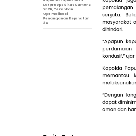
Kapolda jug
Kapolda Papua Buka
Latpraops Sikat Cartenz
pemalangan 
2026, Tekankan
Optimalisasi
senjata. Be
Penanganan Kejahatan
masyarakat ad
3C
dihindari.
“Apapun kepu
perdamaian.
kondusif,” uja
Kapolda Pap
memantau k
melaksanakan 
“Dengan lang
dapat diminim
aman dan har