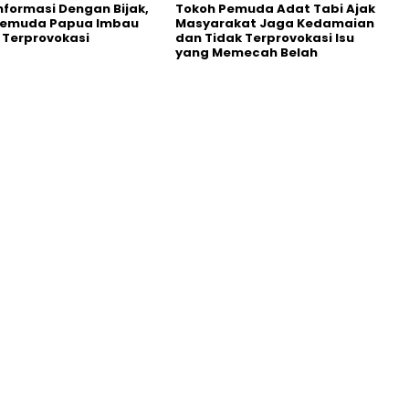
Informasi Dengan Bijak,
Tokoh Pemuda Adat Tabi Ajak
Pemuda Papua Imbau
Masyarakat Jaga Kedamaian
 Terprovokasi
dan Tidak Terprovokasi Isu
yang Memecah Belah