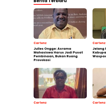
Berita Terbaru
Cartenz
Cartenz
Julles Ongge: Asrama
Jelang 
Mahasiswa Harus Jadi Pusat
Kabupa
Pembinaan, Bukan Ruang
Waspad
Provokasi
Cartenz
Cartenz