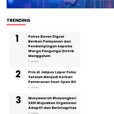
TRENDING
Polres Boven Digoel
Berikan Pelayanan dan
Pendampingan kepada
Warga Pengungsi Distrik
Manggelum
6 views
Pria di Jakpus Lapor Polisi
Setelah Menjadi Korban
Pemerasan Saat Open BO
6 views
Musyawarah Bhayangkari
XXIII Wujudkan Organisasi
Adaptif dan Berintegritas
5 views