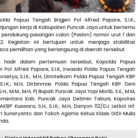
da Papua Tengah Brigjen Pol Alfred Papare, S.I.K.,
njungan kerja di Kabupaten Puncak Jaya untuk bertemu
pendukung pasangan calon (Paslon) nomor urut 1 dan
. Kegiatan ini bertujuan untuk menjaga stabilitas
a pemilihan yang berlangsung di daerah tersebut.
 hadir dalam pertemuan tersebut, Kapolda Papua
n Pol Alfred Papare, S.I.K, Irwasda Polda Papua Tengah
rsetya, S.I.K., M.H, Dirintelkam Polda Papua Tengah KBP
 S.I.K., M.H, Dirbinmas Polda Papua Tengah KBP Deni
S.H., M.M., M.H, Pj Bupati Puncak Jaya Yopi Morib, S.E., M.M,
mentara Kab. Puncak Jaya Detimin Tabuni, Kapolres
BP Kuswara, S.H., S.I.K., M.H, Danyon 112/DJ Letkol Inf.
ri Sunaryanto dan Tokoh Agama Ketua Klasis GIDI Mulia
nda.