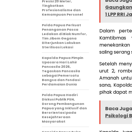
Baca Juga 
Presisi 20 Meter,
Tingkatkan
Gaungkan 
Profesionalisme dan
1 LPP RRI 
Kemampuan Personel
Polda Papua Perkuat
Penanganan Pasca
Dalam perte
Ledakan di Biak Numfor,
Kamtibmas y
Tim Jibom Gegana
Diterjunkan Lakukan
menekankan p
Sterilisasi Lokasi
saling serang 
Kapolda Papua Pimpin
Upacara Hari Lahir
Setelah men
Pancasila 2026,
urut 2, romb
Tegaskan Pancasila
sebagai Pemersatu
Amanah untuk
Bangsa dan Fondasi
sana, Kapold
Perdamaian Dunia
pihak dapat m
Polda Papua Hadiri
Diskusi Publik PSN,
Dorong Pembangunan
Baca Juga 
Papua yang Inklusif dan
Berorientasi pada
Psikologi B
Kesejahteraan
Masyarakat