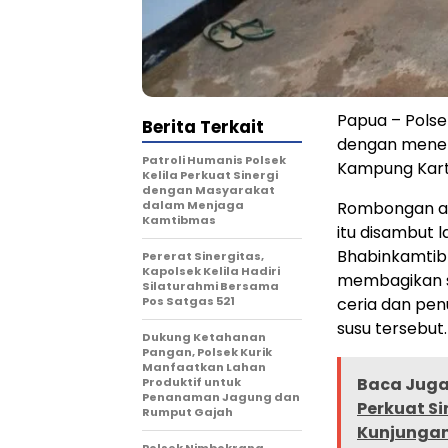
Papua – Pols
Berita Terkait
dengan mener
Patroli Humanis Polsek
Kampung Karti
Kelila Perkuat Sinergi
dengan Masyarakat
dalam Menjaga
Rombongan an
Kamtibmas
itu disambut 
Bhabinkamtib
Pererat Sinergitas,
Kapolsek Kelila Hadiri
membagikan su
Silaturahmi Bersama
Pos Satgas 521
ceria dan pe
susu tersebut.
Dukung Ketahanan
Pangan, Polsek Kurik
Manfaatkan Lahan
Baca Juga 
Produktif untuk
Penanaman Jagung dan
Perkuat Si
Rumput Gajah
Kunjunga