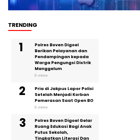
TRENDING
Polres Boven Digoel
Berikan Pelayanan dan
Pendampingan kepada
Warga Pengungsi Distrik
Manggelum
6 views
Pria di Jakpus Lapor Polisi
Setelah Menjadi Korban
Pemerasan Saat Open BO
6 views
Polres Boven Digoel Gelar
Ruang Edukasi Bagi Anak
Putus Sekolah,
Tingkatkan Literasi Dan