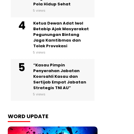
Pola Hidup Sehat
5 views
Ketua Dewan Adat Iwol
Betabip Ajak Masyarakat
Pegunungan Bintang
Jaga Kamtibmas dan
Tolak Provokasi
5 views
“Kasau Pimpin
Penyerahan Jabatan
Koorsahli Kasau dan
Sertijab Empat Jabatan
Strategis TNI AU”
5 views
WORD UPDATE