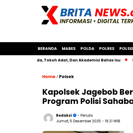
BERANDA
MABES
POLDA
POLRES
POLSE
sama Bksda, Tokoh Adat, Dan Akademisi Bahas Isu
Polres A
Home
Polsek
/
Kapolsek Jagebob Be
Program Polisi Sahab
Redaksi
- Penulis
Jumat, 5 Desember 2025
- 19:21 WIB