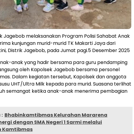
ek Jagebob melaksanakan Program Polisi Sahabat Anak
ima kunjungan murid-murid TK Makarti Jaya dari
ni, Distrik Jagebob, pada Jumat pagi.5 Desember 2025
ak-anak yang hadir bersama para guru pendamping
langsung oleh Kapolsek Jagebob bersama personel
mas. Dalam kegiatan tersebut, Kapolsek dan anggota
su UHT/Ultra Milk kepada para murid. Suasana terlihat
nuh semangat ketika anak-anak menerima pembagian
:
Bhabinkamtibmas Kelurahan Mararena
nergi dengan SMA Negeri 1 Sarmi melalui
n Kamtibmas