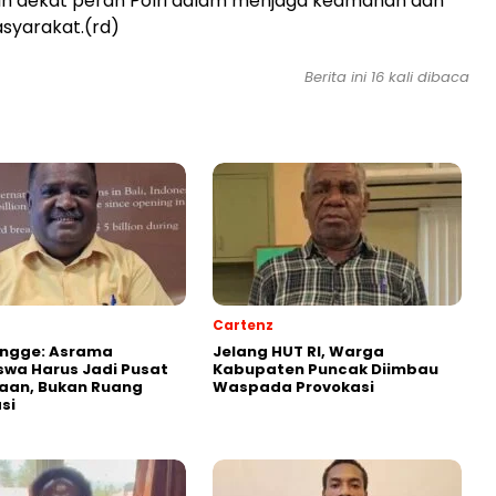
ih dekat peran Polri dalam menjaga keamanan dan
syarakat.(rd)
Berita ini 16 kali dibaca
Cartenz
Ongge: Asrama
Jelang HUT RI, Warga
wa Harus Jadi Pusat
Kabupaten Puncak Diimbau
aan, Bukan Ruang
Waspada Provokasi
si