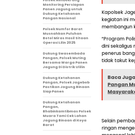
Polsek Nimbokrang
Monitoring Persiapan
Panen Jagung untuk
Kapolsek Jag
Dukung Ketahanan
Pangan Nasional
kegiatan ini 
membangun ke
Polsek Numfor Barat
Musnahkan Puluhan
“Program Poli
Botol Miras Hasil Sitaan
Operasi Lilin 2025
dini sekaligu
penerus bangs
Dukung Swasembada
Pangan, Polsek Muting
tidak takut ke
Bersama Warga Panen
Jagung Di Distrik Ulilin
Baca Juga 
Dukung Ketahanan
Pangan, Polsek Jagebob
Pangan Mu
Pastikan Jagung Binaan
Masyarak
Siap Panen
Dukung Ketahanan
Pangan,
Bhabinkamtibmas Polsek
Muara Tami Cek Lahan
Selain pembagi
Jagung Binaan di Koya
Barat
ringan mengen