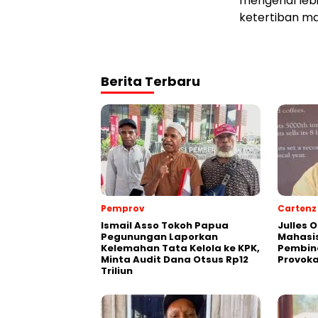
mengenal leb
ketertiban ma
Berita Terbaru
Pemprov
Cartenz
Ismail Asso Tokoh Papua
Julles 
Pegunungan Laporkan
Mahasis
Kelemahan Tata Kelola ke KPK,
Pembin
Minta Audit Dana Otsus Rp12
Provoka
Triliun