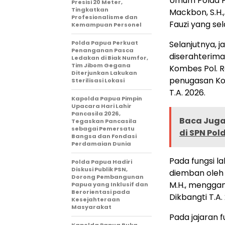
Umum Polda Pa
Presisi 20 Meter,
Tingkatkan
Mackbon, S.H.,
Profesionalisme dan
Fauzi yang sel
Kemampuan Personel
Polda Papua Perkuat
Selanjutnya, 
Penanganan Pasca
diserahterima
Ledakan di Biak Numfor,
Tim Jibom Gegana
Kombes Pol. Ra
Diterjunkan Lakukan
penugasan Kom
Sterilisasi Lokasi
T.A. 2026.
Kapolda Papua Pimpin
Upacara Hari Lahir
Pancasila 2026,
Baca Juga 
Tegaskan Pancasila
sebagai Pemersatu
di SPN Po
Bangsa dan Fondasi
Perdamaian Dunia
Pada fungsi lal
Polda Papua Hadiri
Diskusi Publik PSN,
diemban oleh K
Dorong Pembangunan
M.H., menggan
Papua yang Inklusif dan
Berorientasi pada
Dikbangti T.A.
Kesejahteraan
Masyarakat
Pada jajaran f