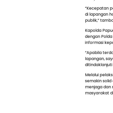
“Kecepatan pe
di lapangan 
publik,” tamb
Kapolda Papua
dengan Polda
informasi ke
“Apabila terd
lapangan, sa
ditindaklanjut
Melalui pelak
semakin solid
menjaga dan 
masyarakat di