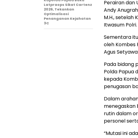
Kapolda Papua Buka
Perairan dan 
Latpraops Sikat Cartenz
Andy Anugrah k
2026, Tekankan
Optimalisasi
M.H., setelah
Penanganan Kejahatan
3C
Itwasum Polri.
Sementara itu,
oleh Kombes Po
Agus Setyawan
Pada bidang 
Polda Papua d
kepada Kombes 
penugasan bar
Dalam arahann
menegaskan b
rutin dalam or
personel sert
“Mutasi ini a