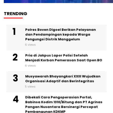
TRENDING
Polres Boven Digoel Berikan Pelayanan
dan Pendampingan kepada Warga
Pengungsi Distrik Manggelum
6 views
Pria di Jakpus Lapor Polisi Setelah
Menjadi Korban Pemerasan Saat Open BO
6 views
Musyawarah Bhayangkari XXIII Wujudkan
Organisasi Adaptif dan Berintegritas
5 views
Dibekali Cara Pengoperasian Portal,
Babinsa Kodim 1310/Bitung dan PT Agrinas
Pangan Nusantara Bersinergi Percepat
Pembangunan KDKMP