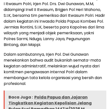
I Itwasum Polri, Irjen Pol. Drs. Dwi Gunawan, M.M,
didampingi Irwil II Itwasum, Brigjen Pol Heri Wahono,
S.I.K, bersama tim pemeriksa dari Itwasum Polri. Hadir
dalam kegiatan ini Irwasda Polda Papua Kombes Pol.
Jermias Rontini, S.I.K, beserta para Kapolres dari lima
wilayah yang menjadi objek pemeriksaan, yakni
Polres Sarmi, Nduga, Lanny Jaya, Pegunungan
Bintang, dan Mappi.
Dalam sambutannya, Irjen Pol. Dwi Gunawan
menekankan bahwa audit bukanlah semata-mata
kegiatan administratif, melainkan wujud nyata dari
komitmen pengawasan internal Polri dalam
membangun tata kelola organisasi yang bersih dan
profesional.
Baca Juga :
Polda Papua dan Jajaran
Tingkatkan Kegiatan Kepolisian Jelang
Bulan Suci Ramadhan 1447 H/2026 M