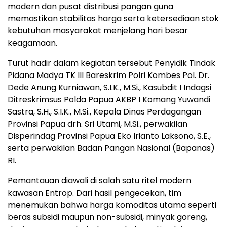
modern dan pusat distribusi pangan guna
memastikan stabilitas harga serta ketersediaan stok
kebutuhan masyarakat menjelang hari besar
keagamaan.
Turut hadir dalam kegiatan tersebut Penyidik Tindak
Pidana Madya TK III Bareskrim Polri Kombes Pol. Dr.
Dede Anung Kurniawan, S.I.K., M.Si., Kasubdit I Indagsi
Ditreskrimsus Polda Papua AKBP I Komang Yuwandi
Sastra, S.H., S.I.K., M.Si., Kepala Dinas Perdagangan
Provinsi Papua drh. Sri Utami, M.Si., perwakilan
Disperindag Provinsi Papua Eko Irianto Laksono, S.E.,
serta perwakilan Badan Pangan Nasional (Bapanas)
RI.
Pemantauan diawali di salah satu ritel modern
kawasan Entrop. Dari hasil pengecekan, tim
menemukan bahwa harga komoditas utama seperti
beras subsidi maupun non-subsidi, minyak goreng,