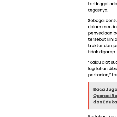
tertinggal ada
tegasnya.
Sebagai bentu
dalam mendor
penyediaan b
tersebut kini
traktor dan 
tidak digarap.
“Kalau alat s
lagi lahan dib
pertanian,” t
Baca Juga 
Operasi Ra
dan Eduka
Perlahan, ke