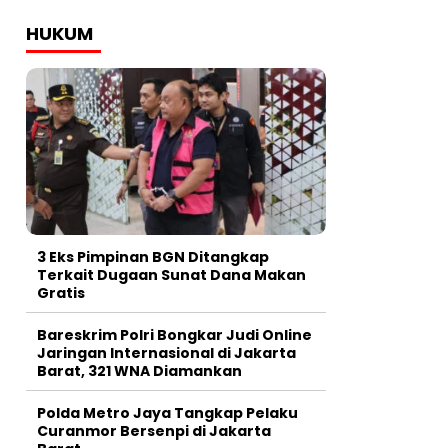
HUKUM
3 Eks Pimpinan BGN Ditangkap
Terkait Dugaan Sunat Dana Makan
Gratis
Bareskrim Polri Bongkar Judi Online
Jaringan Internasional di Jakarta
Barat, 321 WNA Diamankan
Polda Metro Jaya Tangkap Pelaku
Curanmor Bersenpi di Jakarta