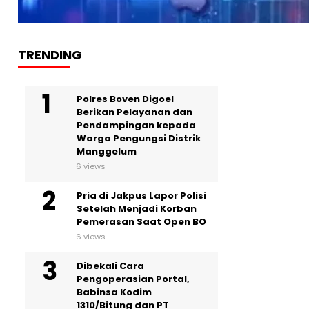
TRENDING
Polres Boven Digoel
Berikan Pelayanan dan
Pendampingan kepada
Warga Pengungsi Distrik
Manggelum
6 views
Pria di Jakpus Lapor Polisi
Setelah Menjadi Korban
Pemerasan Saat Open BO
6 views
Dibekali Cara
Pengoperasian Portal,
Babinsa Kodim
1310/Bitung dan PT