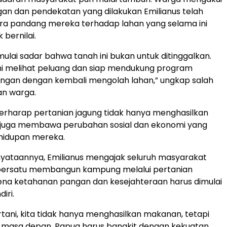
n dan pendekatan yang dilakukan Emilianus telah
a pandang mereka terhadap lahan yang selama ini
 bernilai.
ulai sadar bahwa tanah ini bukan untuk ditinggalkan.
i melihat peluang dan siap mendukung program
ngan dengan kembali mengolah lahan,” ungkap salah
an warga.
erharap pertanian jagung tidak hanya menghasilkan
i juga membawa perubahan sosial dan ekonomi yang
hidupan mereka.
yataannya, Emilianus mengajak seluruh masyarakat
bersatu membangun kampung melalui pertanian
rena ketahanan pangan dan kesejahteraan harus dimulai
iri.
ertani, kita tidak hanya menghasilkan makanan, tetapi
n masa depan. Papua harus bangkit dengan kekuatan