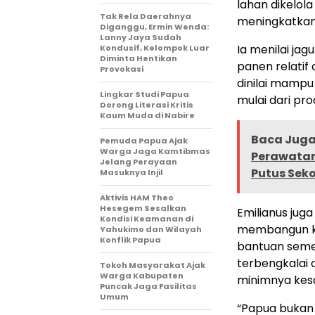
lahan dikelol
Tak Rela Daerahnya
meningkatkan 
Diganggu, Ermin Wenda:
Lanny Jaya Sudah
Ia menilai ja
Kondusif, Kelompok Luar
Diminta Hentikan
panen relatif 
Provokasi
dinilai mamp
Lingkar Studi Papua
mulai dari pro
Dorong Literasi Kritis
Kaum Muda di Nabire
Baca Juga 
Pemuda Papua Ajak
Warga Jaga Kamtibmas
Perawatan
Jelang Perayaan
Putus Sek
Masuknya Injil
Aktivis HAM Theo
Hesegem Sesalkan
Emilianus ju
Kondisi Keamanan di
membangun ke
Yahukimo dan Wilayah
Konflik Papua
bantuan semen
terbengkalai 
Tokoh Masyarakat Ajak
Warga Kabupaten
minimnya kesa
Puncak Jaga Fasilitas
Umum
“Papua bukan 