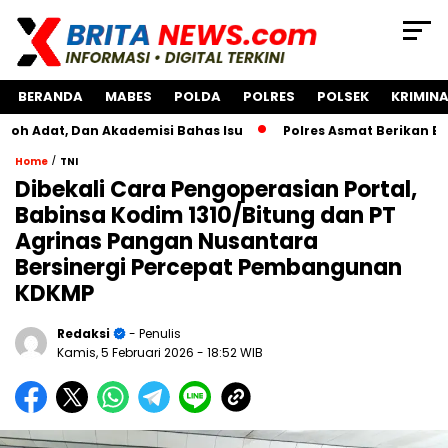
BERANDA
MABES
POLDA
POLRES
POLSEK
KRIMINA
 Dan Akademisi Bahas Isu
Polres Asmat Berikan Bantuan P
/
Home
TNI
Dibekali Cara Pengoperasian Portal,
Babinsa Kodim 1310/Bitung dan PT
Agrinas Pangan Nusantara
Bersinergi Percepat Pembangunan
KDKMP
Redaksi
- Penulis
Kamis, 5 Februari 2026
- 18:52 WIB