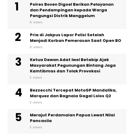
Polres Boven Digoel Berikan Pelayanan
dan Pendampingan kepada Warga
Pengungsi Distrik Manggelum
6 views
Pria di Jakpus Lapor Polisi Setelah
Menjadi Korban Pemerasan Saat Open BO
6 views
Ketua Dewan Adat Iwol Betabip Ajak
Masyarakat Pegunungan Bintang Jaga
Kamtibmas dan Tolak Provokasi
5 views
Bezzecchi Tercepat MotoGP Mandalika,
Marquez dan Bagnaia Gagal Lolos Q2
5 views
Merajut Perdamaian Papua Lewat Nilai
Pancasila
5 views