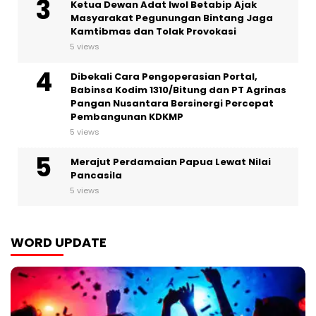
Ketua Dewan Adat Iwol Betabip Ajak
Masyarakat Pegunungan Bintang Jaga
Kamtibmas dan Tolak Provokasi
5 views
Dibekali Cara Pengoperasian Portal,
Babinsa Kodim 1310/Bitung dan PT Agrinas
Pangan Nusantara Bersinergi Percepat
Pembangunan KDKMP
5 views
Merajut Perdamaian Papua Lewat Nilai
Pancasila
5 views
WORD UPDATE