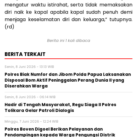
mengatur waktu istirahat, serta tidak memaksakan
diri naik ke kapal apabila kapal sudah penuh demi
menjaga keselamatan diri dan keluarga,” tutupnya.
(rd)
Berita ini 1 kali dibaca
BERITA TERKAIT
Senin, 8 Juni 2026 - 13:13 WIB
Polres Biak Numfor dan Jibom Polda Papua Laksanakan
Disposal Bom Aktif Peninggalan Perang Dunia II yang
Diserahkan Warga
Senin, 8 Juni 2026 - 06:14 WIB
Hadir di Tengah Masyarakat, Regu Siaga II Polres
Tolikara Gelar Patroli Dialogis
Minggu, 7 Juni 2026 - 12:24 WIB
Polres Boven Digoel Berikan Pelayanan dan
Pendampingan kepada Warga Pengungsi Distrik