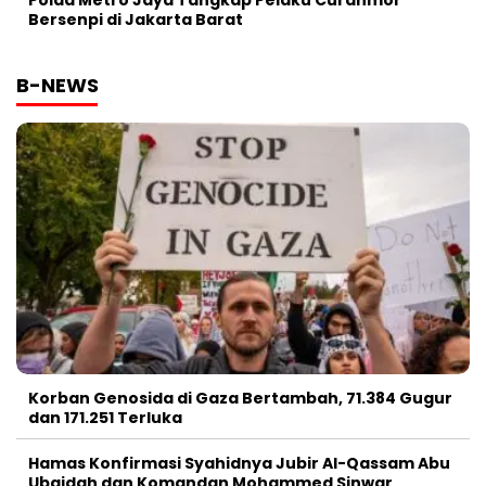
Polda Metro Jaya Tangkap Pelaku Curanmor
Bersenpi di Jakarta Barat
B-NEWS
Korban Genosida di Gaza Bertambah, 71.384 Gugur
dan 171.251 Terluka
Hamas Konfirmasi Syahidnya Jubir Al-Qassam Abu
Ubaidah dan Komandan Mohammed Sinwar