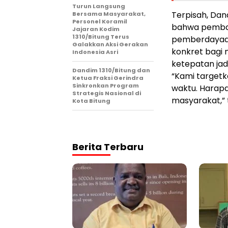
Turun Langsung
Terpisah, Dan
Bersama Masyarakat,
Personel Koramil
bahwa pemba
Jajaran Kodim
1310/Bitung Terus
pemberdayaa
Galakkan Aksi Gerakan
konkret bagi 
Indonesia Asri
ketepatan jadw
Dandim 1310/Bitung dan
“Kami targetk
Ketua Fraksi Gerindra
Sinkronkan Program
waktu. Harapan
Strategis Nasional di
masyarakat,” 
Kota Bitung
Berita Terbaru