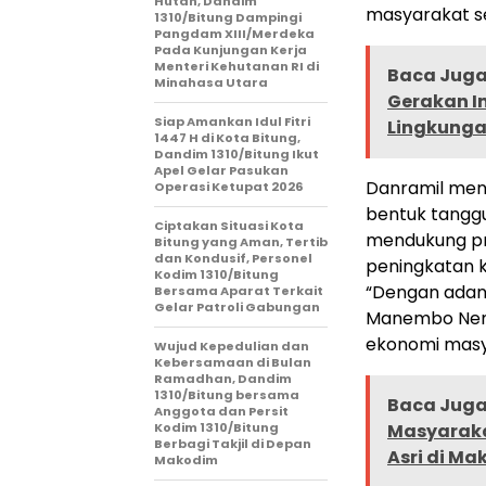
Hutan, Dandim
masyarakat s
1310/Bitung Dampingi
Pangdam XIII/Merdeka
Pada Kunjungan Kerja
Menteri Kehutanan RI di
Baca Juga 
Minahasa Utara
Gerakan I
Siap Amankan Idul Fitri
Lingkunga
1447 H di Kota Bitung,
Dandim 1310/Bitung Ikut
Apel Gelar Pasukan
Danramil men
Operasi Ketupat 2026
bentuk tanggu
Ciptakan Situasi Kota
mendukung pr
Bitung yang Aman, Tertib
dan Kondusif, Personel
peningkatan 
Kodim 1310/Bitung
“Dengan adan
Bersama Aparat Terkait
Gelar Patroli Gabungan
Manembo Nemb
ekonomi masya
Wujud Kepedulian dan
Kebersamaan di Bulan
Ramadhan, Dandim
1310/Bitung bersama
Baca Juga 
Anggota dan Persit
Kodim 1310/Bitung
Masyaraka
Berbagi Takjil di Depan
Asri di M
Makodim