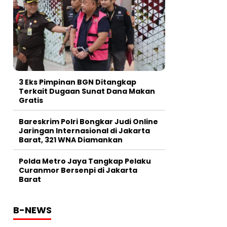
3 Eks Pimpinan BGN Ditangkap
Terkait Dugaan Sunat Dana Makan
Gratis
Bareskrim Polri Bongkar Judi Online
Jaringan Internasional di Jakarta
Barat, 321 WNA Diamankan
Polda Metro Jaya Tangkap Pelaku
Curanmor Bersenpi di Jakarta
Barat
B-NEWS