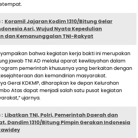
etempat.
:
Koramil Jajaran Kodim 1310/Bitung Gelar
ndonesia Asri, Wujud Nyata Kepedulian
n dan Kemanunggalan TNI-Rakyat
yampaikan bahwa kegiatan kerja bakti ini merupakan
ng jawab TNI AD melalui aparat kewilayahan dalam
ogram pemerintah khususnya yang berkaitan dengan
kesejahteraan dan kemandirian masyarakat.
ya Gerai KDKMP, diharapkan ke depan Kelurahan
o Atas dapat menjadi salah satu pusat kegiatan
rakat,” ujarnya.
:
Libatkan TNI, Polri, Pemerintah Daerah dan
t, Dandim 1310/Bitung Pimpin Gerakan Indonesia
akawidey