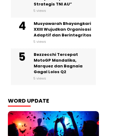
Strategis TNI AU”
5 views
Musyawarah Bhayangkari
XXIII Wujudkan Organisasi
Adaptif dan Berintegritas
5 views
Bezzecchi Tercepat
MotoGP Mandalika,
Marquez dan Bagnaia
Gagal Lolos Q2
5 views
WORD UPDATE