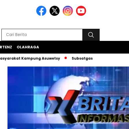
RTENZ
OLAHRAGA
t Kampung Asuwetsy
Subsatgas Si-Ipar Terus Konsisten D