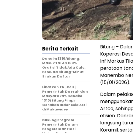
Bitung – Dal
Berita Terkait
Koperasi Desa
Dandim 1310/Bitung:
Inf Markus Ti
Masuk TNI AD 100%
perataan tan
Gratis! Tidak Ada Calo,
Pemuda Bitung-Minut
Manembo Nemb
Silakan Daftar
(15/01/2026).
Libatkan TNI, Polri,
Pemerintah Daerah dan
Dalam pelaks
Masyarakat, Dandim
1310/Bitung Pimpin
menggunakan 
Gerakan Indonesia Asri
Artco, sehing
di Makawidey
efisien. Danra
Dukung Program
langsung tur
Pemerintah Dalam
Pengelolaan Hasil
Koramil, sert