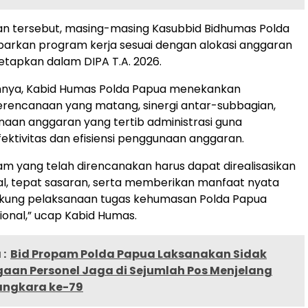
an tersebut, masing-masing Kasubbid Bidhumas Polda
rkan program kerja sesuai dengan alokasi anggaran
tetapkan dalam DIPA T.A. 2026.
nya, Kabid Humas Polda Papua menekankan
rencanaan yang matang, sinergi antar-subbagian,
naan anggaran yang tertib administrasi guna
ktivitas dan efisiensi penggunaan anggaran.
am yang telah direncanakan harus dapat direalisasikan
l, tepat sasaran, serta memberikan manfaat nyata
ung pelaksanaan tugas kehumasan Polda Papua
ional,” ucap Kabid Humas.
:
Bid Propam Polda Papua Laksanakan Sidak
gaan Personel Jaga di Sejumlah Pos Menjelang
angkara ke-79