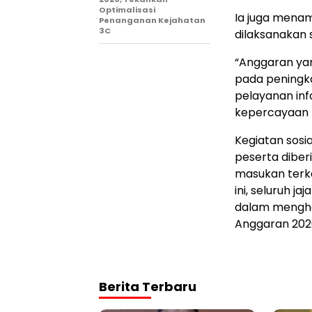
Optimalisasi
Ia juga mena
Penanganan Kejahatan
3C
dilaksanakan 
“Anggaran ya
pada peningka
pelayanan in
kepercayaan p
Kegiatan sosia
peserta dibe
masukan terka
ini, seluruh j
dalam mengha
Anggaran 202
Berita Terbaru