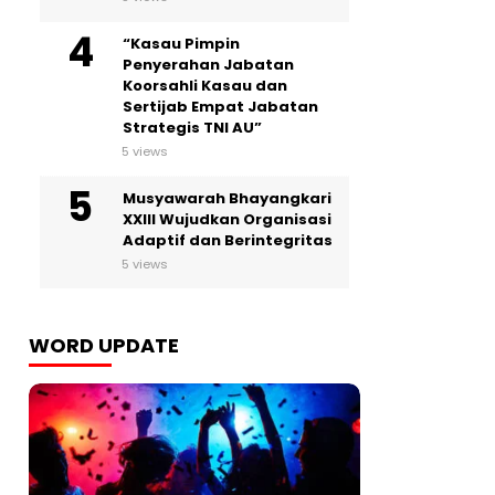
“Kasau Pimpin
Penyerahan Jabatan
Koorsahli Kasau dan
Sertijab Empat Jabatan
Strategis TNI AU”
5 views
Musyawarah Bhayangkari
XXIII Wujudkan Organisasi
Adaptif dan Berintegritas
5 views
WORD UPDATE