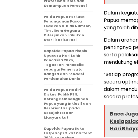
Profesionalisme dan
Kemampuan Personel
Dalam kegiat
Polda Papua Perkuat
Papua memapa
Penanganan Pasca
Ledakan di Biak Numfor,
yang telah di
Tim Jibom Gegana
Diterjunkan Lakukan
Dalam arahan
Sterilisasi Lokasi
pentingnya pe
Kapolda Papua Pimpin
serta pelaksa
Upacara Hari Lahir
Pancasila 2026,
mendukung efe
Tegaskan Pancasila
sebagai Pemersatu
“Setiap progr
Bangsa dan Fondasi
Perdamaian Dunia
secara optima
dalam menduk
Polda Papua Hadiri
Diskusi Publik PSN,
secara profes
Dorong Pembangunan
Papua yang Inklusif dan
Berorientasi pada
Kesejahteraan
Baca Juga 
Masyarakat
Kesiapsia
Hari Bhay
Kapolda Papua Buka
Latpraops Sikat Cartenz
2026, Tekankan