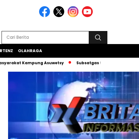
RTENZ
OLAHRAGA
t Kampung Asuwetsy
Subsatgas Si-Ipar Terus Konsisten Da