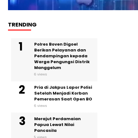
TRENDING
Polres Boven Digoel
Berikan Pelayanan dan
Pendampingan kepada
Warga Pengungsi Distrik
Manggelum
6 views
Pria di Jakpus Lapor Polisi
Setelah Menjadi Korban
Pemerasan Saat Open BO
6 views
Merajut Perdamaian
Papua Lewat Nilai
Pancasila
5 views