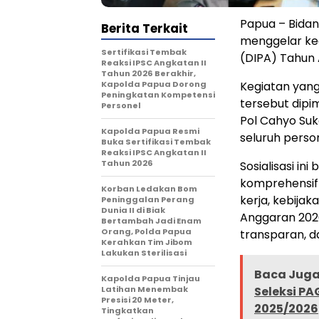
Papua – Bida
Berita Terkait
menggelar keg
Sertifikasi Tembak
(DIPA) Tahun 
Reaksi IPSC Angkatan II
Tahun 2026 Berakhir,
Kapolda Papua Dorong
Kegiatan yang
Peningkatan Kompetensi
tersebut dipi
Personel
Pol Cahyo Sukar
Kapolda Papua Resmi
seluruh perso
Buka Sertifikasi Tembak
Reaksi IPSC Angkatan II
Tahun 2026
Sosialisasi i
komprehensif 
Korban Ledakan Bom
kerja, kebija
Peninggalan Perang
Dunia II di Biak
Anggaran 2026
Bertambah Jadi Enam
Orang, Polda Papua
transparan, d
Kerahkan Tim Jibom
Lakukan Sterilisasi
Baca Juga 
Kapolda Papua Tinjau
Latihan Menembak
Seleksi P
Presisi 20 Meter,
2025/2026
Tingkatkan