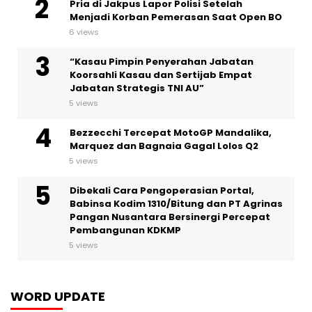
Pria di Jakpus Lapor Polisi Setelah
Menjadi Korban Pemerasan Saat Open BO
6 views
“Kasau Pimpin Penyerahan Jabatan
Koorsahli Kasau dan Sertijab Empat
Jabatan Strategis TNI AU”
5 views
Bezzecchi Tercepat MotoGP Mandalika,
Marquez dan Bagnaia Gagal Lolos Q2
5 views
Dibekali Cara Pengoperasian Portal,
Babinsa Kodim 1310/Bitung dan PT Agrinas
Pangan Nusantara Bersinergi Percepat
Pembangunan KDKMP
5 views
WORD UPDATE